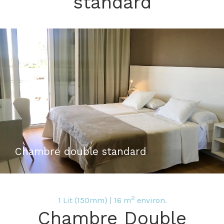
standard
Chambre double standard
2
1 Lit (150mm) | 16 m
environ.
Chambre Double