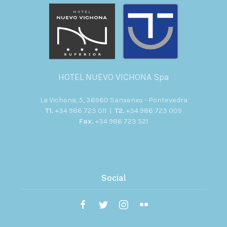
HOTEL NUEVO VICHONA Spa
La Vichona, 5, 36960 Sanxenxo - Pontevedra
T1.
+34 986 723 011 |
T2.
+34 986 723 009
Fax.
+34 986 723 521
Social