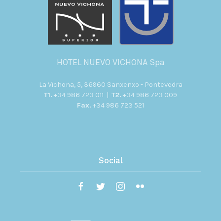
HOTEL NUEVO VICHONA Spa
La Vichona, 5, 36960 Sanxenxo - Pontevedra
T1.
+34 986 723 011 |
T2.
+34 986 723 009
Fax.
+34 986 723 521
Social